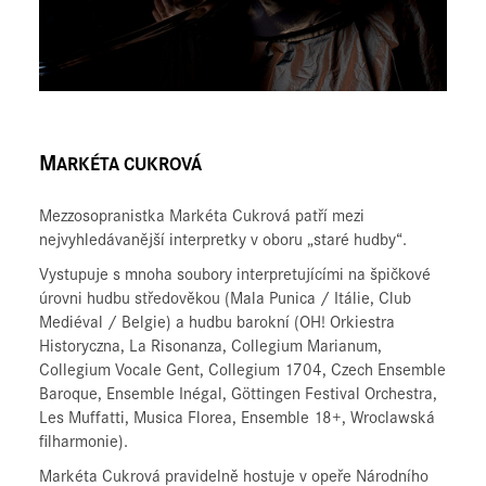
M
ARKÉTA CUKROVÁ
Mezzosopranistka Markéta Cukrová patří mezi
nejvyhledávanější interpretky v oboru „staré hudby“.
Vystupuje s mnoha soubory interpretujícími na špičkové
úrovni hudbu středověkou (Mala Punica / Itálie, Club
Mediéval / Belgie) a hudbu barokní (OH! Orkiestra
Historyczna, La Risonanza, Collegium Marianum,
Collegium Vocale Gent, Collegium 1704, Czech Ensemble
Baroque, Ensemble Inégal, Göttingen Festival Orchestra,
Les Muffatti, Musica Florea, Ensemble 18+, Wroclawská
filharmonie).
Markéta Cukrová pravidelně hostuje v opeře Národního