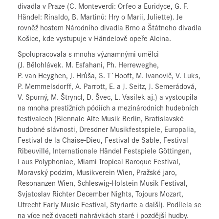
divadla v Praze (C. Monteverdi: Orfeo a Euridyce, G. F.
Händel: Rinaldo, B. Martinů: Hry o Marii, Juliette). Je
rovněž hostem Národního divadla Brno a Štátneho divadla
Košice, kde vystupuje v Händelově opeře Alcina.
Spolupracovala s mnoha významnými umělci
(J. Bělohlávek. M. Esfahani, Ph. Herreweghe,
P. van Heyghen, J. Hrůša, S. T´Hooft, M. Ivanovič, V. Luks,
P. Memmelsdorff, A. Parrott, E. a J. Seitz, J. Semerádová,
V. Spurný, M. Štryncl, D. Švec, L. Vasilek aj.) a vystoupila
na mnoha prestižních pódiích a mezinárodních hudebních
festivalech (Biennale Alte Musik Berlin, Bratislavské
hudobné slávnosti, Dresdner Musikfestspiele, Europalia,
Festival de la Chaise-Dieu, Festival de Sable, Festival
Ribeuvillé, Internationale Händel Festspiele Göttingen,
Laus Polyphoniae, Miami Tropical Baroque Festival,
Moravský podzim, Musikverein Wien, Pražské jaro,
Resonanzen Wien, Schleswig-Holstein Musik Festival,
Svjatoslav Richter December Nights, Tojours Mozart,
Utrecht Early Music Festival, Styriarte a další). Podílela se
na více než dvaceti nahrávkách staré i pozdější hudby.