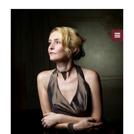
ÚVOD
O FESTIVALU
PROGRAM A VSTUPENKY
UMĚLCI
ZELENKA CONFERENCE PRAGUE
ARCHIV
KONTAKT